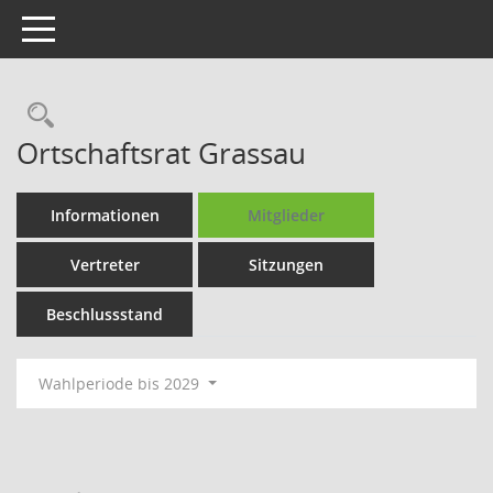
Toggle navigation
Rechercheauswahl
Ortschaftsrat Grassau
Informationen
Mitglieder
Vertreter
Sitzungen
Beschlussstand
Wahlperiode bis 2029