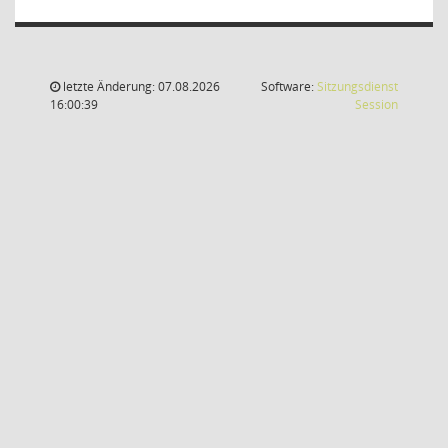
letzte Änderung: 07.08.2026
Software:
Sitzungsdienst
(Wird in
16:00:39
Session