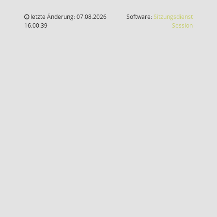
letzte Änderung: 07.08.2026
Software:
Sitzungsdienst
(Wird in
16:00:39
Session