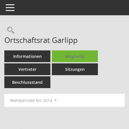
Toggle navigation
Rechercheauswahl
Ortschaftsrat Garlipp
Informationen
Mitglieder
Vertreter
Sitzungen
Beschlussstand
Wahlperiode bis 2014