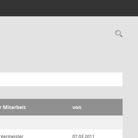
Rec
r Mitarbeit
von
rgermeister
07.03.2011