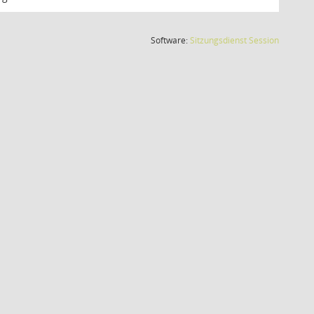
(Wird in
Software:
Sitzungsdienst
Session