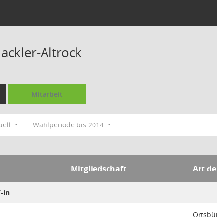
ackler-Altrock
Mitarbeit
uell
Wahlperiode bis 2014
Mitgliedschaft
Art de
-in
Ortsbü