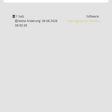
1 Satz
Software:
(Wird in
letzte Änderung: 06.08.2026
Sitzungsdienst
Session
08:00:38